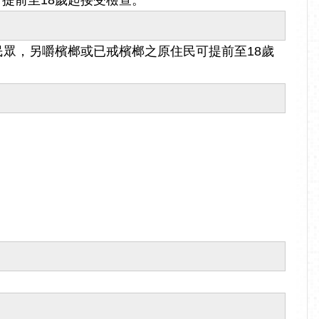
提前至18歲起接受檢查。
民眾，另嚼檳榔或已戒檳榔之原住民可提前至18歲