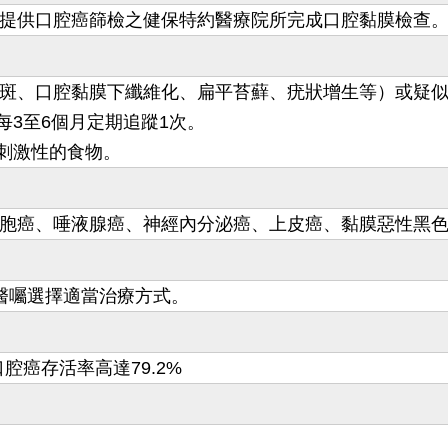
至提供口腔癌篩檢之健保特約醫療院所完成口腔黏膜檢查
紅斑、口腔黏膜下纖維化、扁平苔蘚、疣狀增生等）或疑似
3至6個月定期追蹤1次。
刺激性的食物。
細胞癌、唾液腺癌、神經內分泌癌、上皮癌、黏膜惡性黑
醫囑選擇適當治療方式。
腔癌存活率高達79.2%