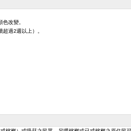
顏色改變。
續超過2週以上）。
。