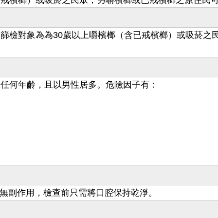
已戒檳榔）或吸菸之民眾，另嚼檳榔或已戒檳榔之原住民可
費篩檢對象為為30歲以上嚼檳榔（含已戒檳榔）或吸菸之
在任何年齡，且以男性居多。危險因子有：
，無副作用，檢查前只需將口腔保持乾淨。