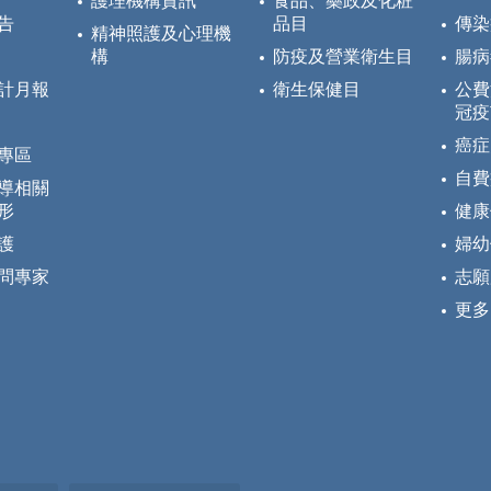
護理機構資訊
食品、藥政及化粧
告
品目
傳染
精神照護及心理機
構
防疫及營業衛生目
腸病
計月報
衛生保健目
公費
冠疫
癌症
專區
自費
導相關
形
健康
護
婦幼
問專家
志願
更多