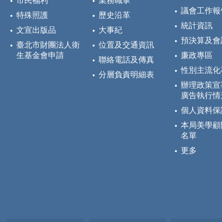
市民福利
業務職掌
議會工作報
特殊照護
歷史沿革
統計資訊
文宣出版品
大事紀
預決算及會
臺北市財團法人衛
位置及交通資訊
生基金會申請
廉政專區
聯絡電話及傳真
性別主流化
分層負責明細表
辦理政策宣
廣告執行情
個人資料保
本局美學顧
名單
更多