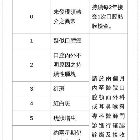
持續每2年接
未發現須轉
0
受1次口腔黏
介之異常
膜檢查。
1
疑似口腔癌
口腔內外不
2
明原因之持
續性腫塊
請於兩個月
內至醫院口
3
紅斑
腔顎面外科
4
紅白斑
或耳鼻喉科
專科醫師門
5
疣狀增生
診進行確認
約兩星期仍
診斷及接收