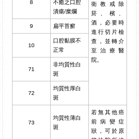
8
不癒之口腔
衛教戒除
潰瘍/糜爛
菸、檳、
酒，必要時
9
扁平苔癬
進行切片檢
口腔黏膜不
查，並轉介
10
正常
至治療醫
院。
非均質性白
71
斑
均質性厚白
72
斑
若無其他癌
均質性薄白
前病變症
73
斑
狀，可於原