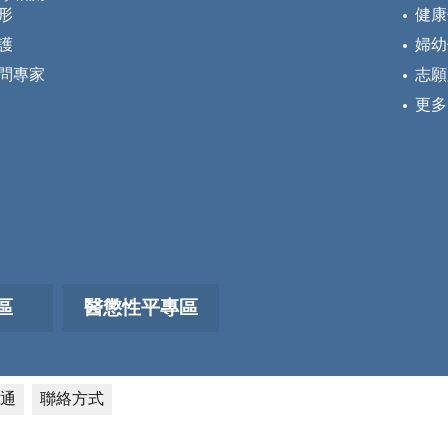
形
健康
護
婦幼
問專家
志願
更多
區
醫懲性平專區
通
聯絡方式