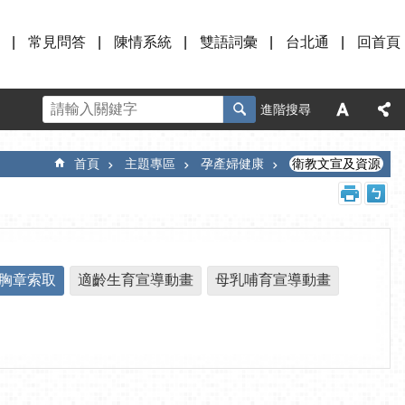
常見問答
陳情系統
雙語詞彙
台北通
回首頁
進階搜尋
首頁
主題專區
孕產婦健康
衛教文宣及資源
胸章索取
適齡生育宣導動畫
母乳哺育宣導動畫