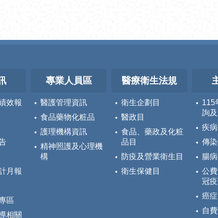
訊
專業人員區
醫療衛生法規
績效報
醫護管理資訊
衛生企劃目
11
詢及
食品藥物化粧品
醫政目
疾病
護理機構資訊
食品、藥政及化粧
告
品目
傳染
精神照護及心理機
構
防疫及營業衛生目
腸病
計月報
衛生保健目
公費
冠疫
癌症
專區
自費
導相關