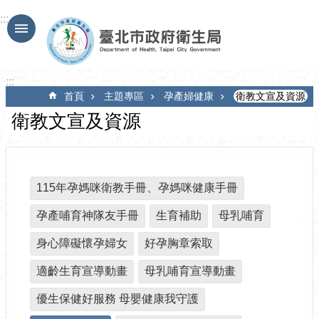
跳到主要內容區塊
:::
:::
首頁
主題專區
孕產婦健康
衛教文宣及資源
衛教文宣及資源
115年孕媽咪衛教手冊、孕媽咪健康手冊
孕產哺育神隊友手冊
生育補助
母乳哺育
身心障礙懷孕婦女
好孕胸章索取
適齡生育宣導動畫
母乳哺育宣導動畫
優生保健好服務 母嬰健康我守護