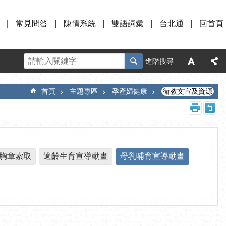
常見問答
陳情系統
雙語詞彙
台北通
回首頁
進階搜尋
首頁
主題專區
孕產婦健康
衛教文宣及資源
胸章索取
適齡生育宣導動畫
母乳哺育宣導動畫