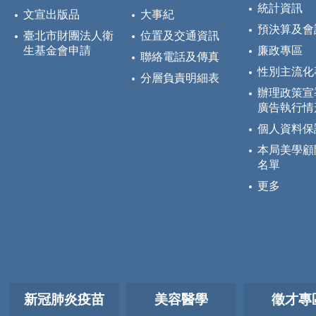
統計資訊
文宣出版品
大事紀
預決算及會
臺北市財團法人衛
位置及交通資訊
生基金會申請
廉政專區
聯絡電話及傳真
性別主流化
分層負責明細表
辦理政策宣
廣告執行情
個人資料保
本局美學顧
名單
更多
新冠肺炎疫苗
美容醫學
徵才專