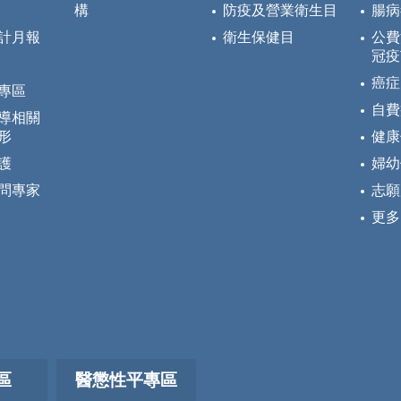
構
防疫及營業衛生目
腸病
計月報
衛生保健目
公費
冠疫
癌症
專區
自費
導相關
形
健康
護
婦幼
問專家
志願
更多
區
醫懲性平專區