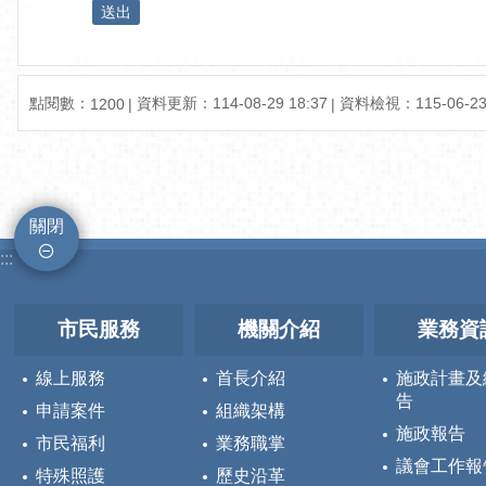
點閱數：
資料更新：
114-08-29 18:37
資料檢視：
115-06-23
1200
關閉
:::
市民服務
機關介紹
業務資
線上服務
首長介紹
施政計畫及
告
申請案件
組織架構
施政報告
市民福利
業務職掌
議會工作報
特殊照護
歷史沿革