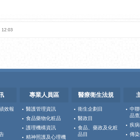
 12:03
訊
專業人員區
醫療衛生法規
績效報
醫護管理資訊
衛生企劃目
中聯
品查
食品藥物化粧品
醫政目
疾病
護理機構資訊
食品、藥政及化粧
告
品目
傳染
精神照護及心理機