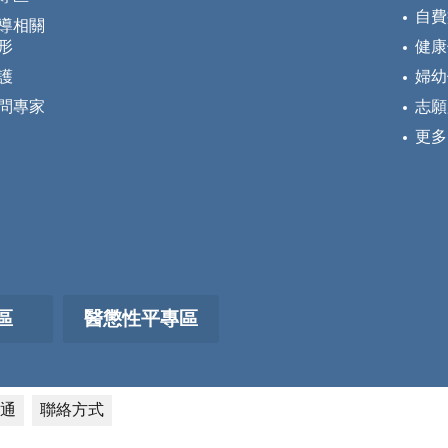
自費
導相關
形
健康
護
婦幼
問專家
志願
更多
區
醫懲性平專區
通
聯絡方式