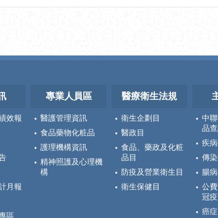
訊
專業人員區
醫療衛生法規
績效報
醫護管理資訊
衛生企劃目
中聯
品查
食品藥物化粧品
醫政目
疾病
護理機構資訊
食品、藥政及化粧
告
品目
傳染
精神照護及心理機
構
防疫及營業衛生目
腸病
計月報
衛生保健目
公費
冠疫
癌症
專區