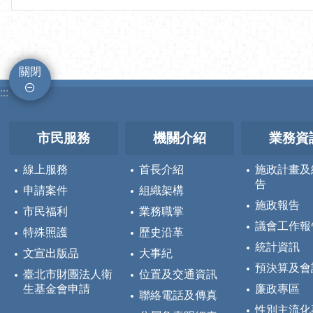
關閉
:::
市民服務
機關介紹
業務資
線上服務
首長介紹
施政計畫及
告
申請案件
組織架構
施政報告
市民福利
業務職掌
議會工作報
特殊照護
歷史沿革
統計資訊
文宣出版品
大事紀
預決算及會
臺北市財團法人衛
位置及交通資訊
生基金會申請
廉政專區
聯絡電話及傳真
性別主流化