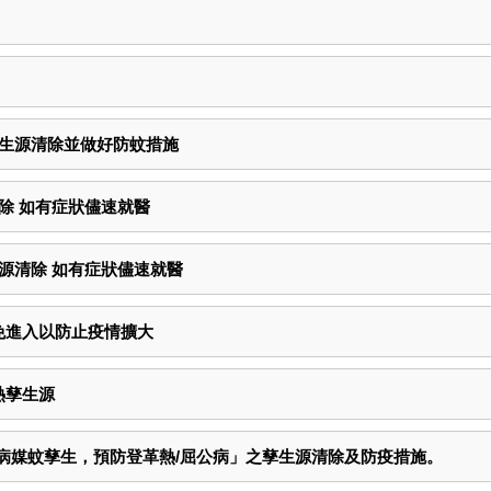
孳生源清除並做好防蚊措施
除 如有症狀儘速就醫
源清除 如有症狀儘速就醫
免進入以防止疫情擴大
熱孳生源
止病媒蚊孳生，預防登革熱/屈公病」之孳生源清除及防疫措施。