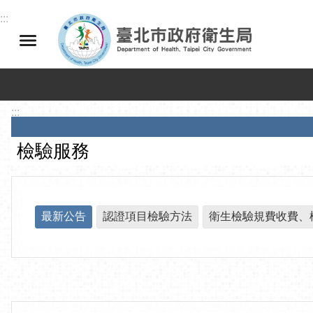
跳到主要內容區塊
:::
:::
檢驗服務
最新公告
認證項目檢驗方法
衛生檢驗規費收費、