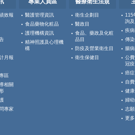
訊
專業人員區
醫療衛生法規
績效報
醫護管理資訊
衛生企劃目
11
詢及
食品藥物化粧品
醫政目
疾病
護理機構資訊
食品、藥政及化粧
告
品目
傳染
精神照護及心理機
構
防疫及營業衛生目
腸病
計月報
衛生保健目
公費
冠疫
癌症
專區
自費
導相關
形
健康
護
婦幼
問專家
志願
更多