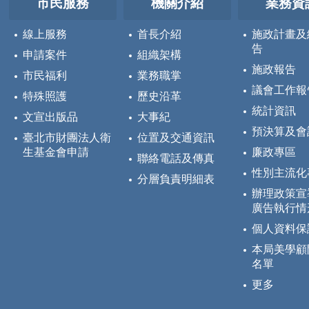
市民服務
機關介紹
業務資
線上服務
首長介紹
施政計畫及
告
申請案件
組織架構
施政報告
市民福利
業務職掌
議會工作報
特殊照護
歷史沿革
統計資訊
文宣出版品
大事紀
預決算及會
臺北市財團法人衛
位置及交通資訊
生基金會申請
廉政專區
聯絡電話及傳真
性別主流化
分層負責明細表
辦理政策宣
廣告執行情
個人資料保
本局美學顧
名單
更多