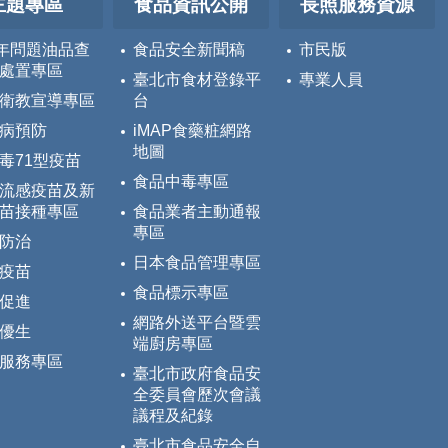
主題專區
食品資訊公開
長照服務資源
5年問題油品查
食品安全新聞稿
市民版
處置專區
臺北市食材登錄平
專業人員
衛教宣導專區
台
病預防
iMAP食藥粧網路
地圖
毒71型疫苗
食品中毒專區
流感疫苗及新
苗接種專區
食品業者主動通報
專區
防治
日本食品管理專區
疫苗
食品標示專區
促進
網路外送平台暨雲
優生
端廚房專區
服務專區
臺北市政府食品安
全委員會歷次會議
議程及紀錄
臺北市食品安全自