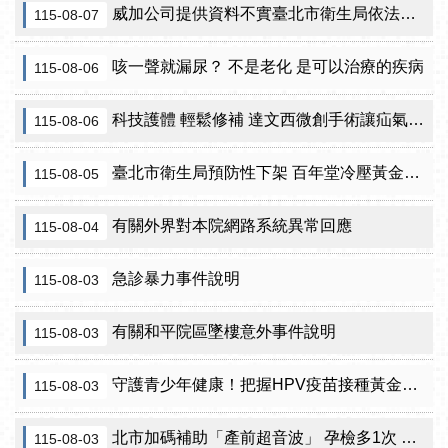
威加公司提供資料不實臺北市衛生局依法重罰300萬元 續查苦茶油及原料下游
115-08-07
咳一聲就漏尿？ 不是老化 是可以治療的疾病
115-08-06
科技護體 輕鬆修補 達文西微創手術讓疝氣治療更精準
115-08-06
臺北市衛生局預防性下架 百年堂冷壓黃金苦茶油產品
115-08-05
有關外界對本院網路系統異常回應
115-08-04
急診暴力事件說明
115-08-03
有關和平院區墜樓意外事件說明
115-08-03
守護青少年健康！把握HPV疫苗接種黃金期 臺北市提供校園設站及98家合約院所接種服務
115-08-03
北市加碼補助「產前超音波」 孕檢多1次 準媽咪「超」安心！
115-08-03