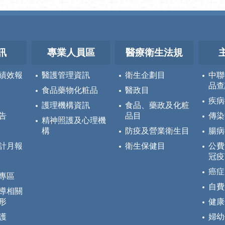
訊
專業人員區
醫療衛生法規
績效報
醫護管理資訊
衛生企劃目
中聯
品查
食品藥物化粧品
醫政目
疾病
護理機構資訊
食品、藥政及化粧
告
品目
傳染
精神照護及心理機
構
防疫及營業衛生目
腸病
計月報
衛生保健目
公費
冠疫
癌症
專區
自費
導相關
形
健康
護
婦幼