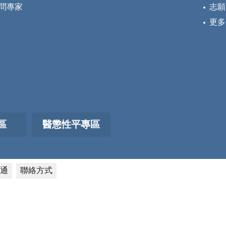
問專家
志願
更多
區
醫懲性平專區
通
聯絡方式