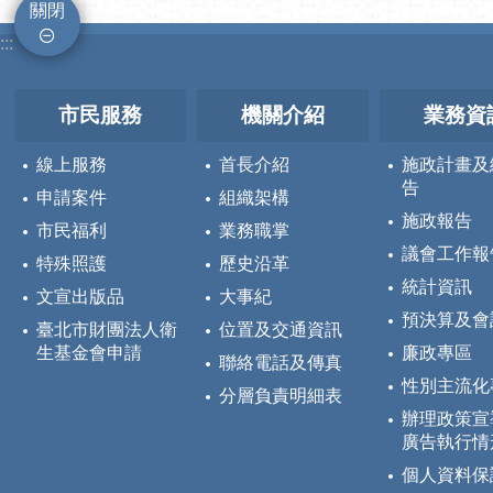
關閉
:::
市民服務
機關介紹
業務資
線上服務
首長介紹
施政計畫及
告
申請案件
組織架構
施政報告
市民福利
業務職掌
議會工作報
特殊照護
歷史沿革
統計資訊
文宣出版品
大事紀
預決算及會
臺北市財團法人衛
位置及交通資訊
生基金會申請
廉政專區
聯絡電話及傳真
性別主流化
分層負責明細表
辦理政策宣
廣告執行情
個人資料保