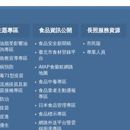
主題專區
食品資訊公開
長照服務資源
油脂受影響油
食品安全新聞稿
市民版
詢專區
臺北市食材登錄平
專業人員
衛教宣導專區
台
病預防
iMAP食藥粧網路
地圖
毒71型疫苗
食品中毒專區
流感疫苗及新
苗接種專區
食品業者主動通報
專區
防治
日本食品管理專區
疫苗
食品標示專區
促進
網路外送平台暨雲
優生
端廚房專區