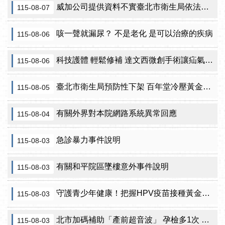
威加公司提供資料不實臺北市衛生局依法重罰300萬元 續查苦茶油及原料下游
115-08-07
咳一聲就漏尿？ 不是老化 是可以治療的疾病
115-08-06
科技護體 輕鬆修補 達文西微創手術讓疝氣治療更精準
115-08-06
臺北市衛生局預防性下架 百年堂冷壓黃金苦茶油產品
115-08-05
有關外界對本院網路系統異常回應
115-08-04
急診暴力事件說明
115-08-03
有關和平院區墜樓意外事件說明
115-08-03
守護青少年健康！把握HPV疫苗接種黃金期 臺北市提供校園設站及98家合約院所接種服務
115-08-03
北市加碼補助「產前超音波」 孕檢多1次 準媽咪「超」安心！
115-08-03