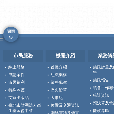
關閉
:::
市民服務
機關介紹
業務資
線上服務
首長介紹
施政計畫及
告
申請案件
組織架構
施政報告
市民福利
業務職掌
議會工作報
特殊照護
歷史沿革
統計資訊
文宣出版品
大事紀
預決算及會
臺北市財團法人衛
位置及交通資訊
生基金會申請
廉政專區
聯絡電話及傳真