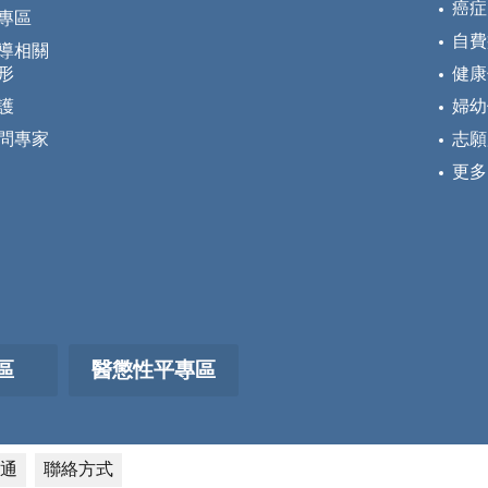
癌症
專區
自費
導相關
形
健康
護
婦幼
問專家
志願
更多
區
醫懲性平專區
通
聯絡方式