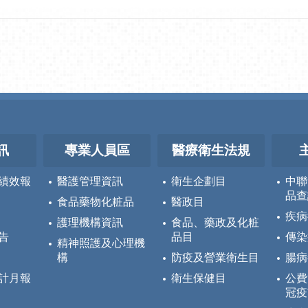
訊
專業人員區
醫療衛生法規
績效報
醫護管理資訊
衛生企劃目
中聯
品查
食品藥物化粧品
醫政目
疾病
護理機構資訊
食品、藥政及化粧
告
品目
傳染
精神照護及心理機
構
防疫及營業衛生目
腸病
計月報
衛生保健目
公費
冠疫