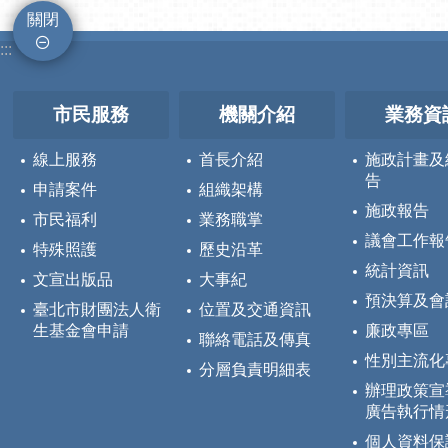
關閉
:::
市民服務
機關介紹
業務資
線上服務
首長介紹
施政計畫及
告
申請案件
組織架構
施政報告
市民福利
業務職掌
議會工作報
特殊照護
歷史沿革
統計資訊
文宣出版品
大事紀
預決算及會
臺北市財團法人衛
位置及交通資訊
生基金會申請
廉政專區
聯絡電話及傳真
性別主流化
分層負責明細表
辦理政策宣
廣告執行情
個人資料保