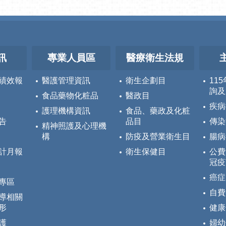
訊
專業人員區
醫療衛生法規
績效報
醫護管理資訊
衛生企劃目
11
詢及
食品藥物化粧品
醫政目
疾病
護理機構資訊
食品、藥政及化粧
告
品目
傳染
精神照護及心理機
構
防疫及營業衛生目
腸病
計月報
衛生保健目
公費
冠疫
癌症
專區
自費
導相關
形
健康
護
婦幼