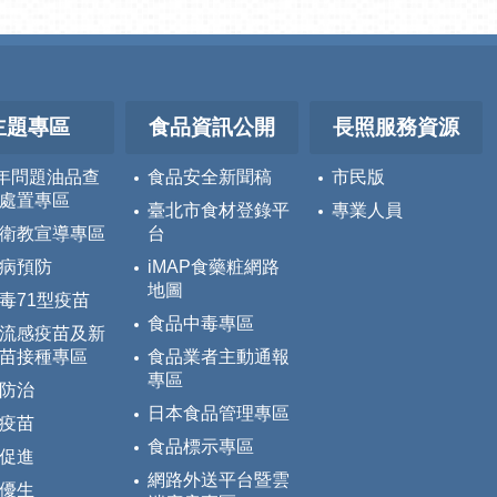
主題專區
食品資訊公開
長照服務資源
5年問題油品查
食品安全新聞稿
市民版
處置專區
臺北市食材登錄平
專業人員
衛教宣導專區
台
病預防
iMAP食藥粧網路
地圖
毒71型疫苗
食品中毒專區
流感疫苗及新
苗接種專區
食品業者主動通報
專區
防治
日本食品管理專區
疫苗
食品標示專區
促進
網路外送平台暨雲
優生