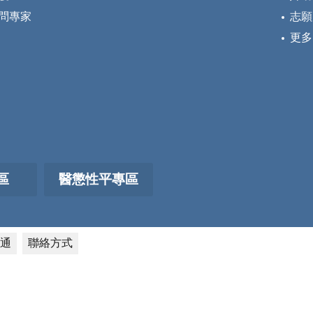
問專家
志願
更多
區
醫懲性平專區
通
聯絡方式