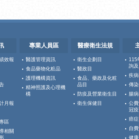
訊
專業人員區
醫療衛生法規
績效報
醫護管理資訊
衛生企劃目
11
詢及
食品藥物化粧品
醫政目
疾病
護理機構資訊
食品、藥政及化粧
告
品目
傳染
精神照護及心理機
構
防疫及營業衛生目
腸病
計月報
衛生保健目
公費
冠疫
癌症
專區
自費
導相關
形
健康