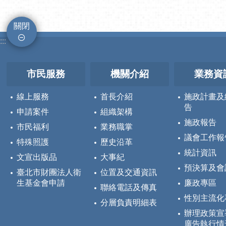
關閉
:::
市民服務
機關介紹
業務資
線上服務
首長介紹
施政計畫及
告
申請案件
組織架構
施政報告
市民福利
業務職掌
議會工作報
特殊照護
歷史沿革
統計資訊
文宣出版品
大事紀
預決算及會
臺北市財團法人衛
位置及交通資訊
生基金會申請
廉政專區
聯絡電話及傳真
性別主流化
分層負責明細表
辦理政策宣
廣告執行情