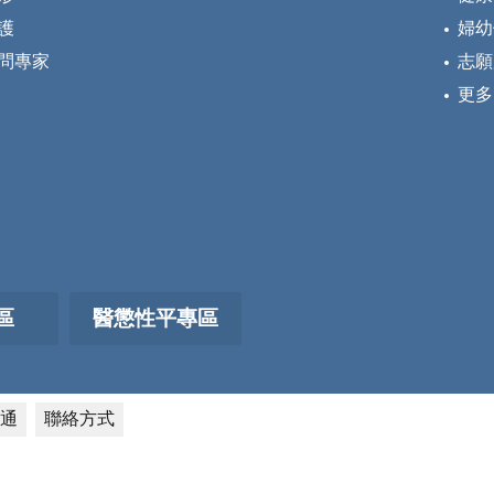
護
婦幼
問專家
志願
更多
區
醫懲性平專區
通
聯絡方式