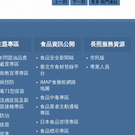
上一則
下一則
更多 熱門連結
主題專區
食品資訊公開
長照服務資源
5年問題油品查
食品安全新聞稿
市民版
處置專區
臺北市食材登錄平
專業人員
衛教宣導專區
台
病預防
iMAP食藥粧網路
地圖
毒71型疫苗
食品中毒專區
流感疫苗及新
苗接種專區
食品業者主動通報
專區
防治
日本食品管理專區
疫苗
食品標示專區
促進