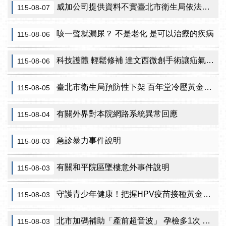
威加公司提供資料不實臺北市衛生局依法重罰300萬元 續查苦茶油及原料下游
115-08-07
咳一聲就漏尿？ 不是老化 是可以治療的疾病
115-08-06
科技護體 輕鬆修補 達文西微創手術讓疝氣治療更精準
115-08-06
臺北市衛生局預防性下架 百年堂冷壓黃金苦茶油產品
115-08-05
有關外界對本院網路系統異常回應
115-08-04
急診暴力事件說明
115-08-03
有關和平院區墜樓意外事件說明
115-08-03
守護青少年健康！把握HPV疫苗接種黃金期 臺北市提供校園設站及98家合約院所接種服務
115-08-03
北市加碼補助「產前超音波」 孕檢多1次 準媽咪「超」安心！
115-08-03