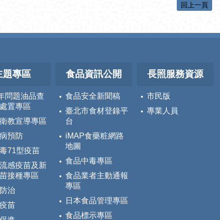
回上一頁
主題專區
食品資訊公開
長照服務資源
5年問題油品查
食品安全新聞稿
市民版
處置專區
臺北市食材登錄平
專業人員
衛教宣導專區
台
病預防
iMAP食藥粧網路
地圖
毒71型疫苗
食品中毒專區
流感疫苗及新
苗接種專區
食品業者主動通報
專區
防治
日本食品管理專區
疫苗
食品標示專區
促進