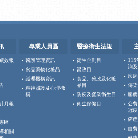
訊
專業人員區
醫療衛生法規
績效報
醫護管理資訊
衛生企劃目
11
詢及
食品藥物化粧品
醫政目
疾病
護理機構資訊
食品、藥政及化粧
告
品目
傳染
精神照護及心理機
構
防疫及營業衛生目
腸病
計月報
衛生保健目
公費
冠疫
癌症
專區
自費
導相關
形
健康