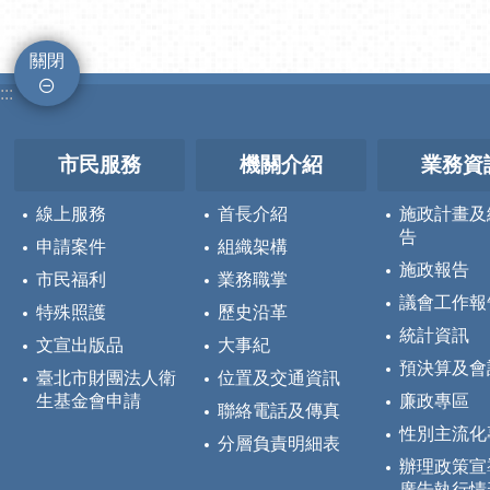
關閉
:::
市民服務
機關介紹
業務資
線上服務
首長介紹
施政計畫及
告
申請案件
組織架構
施政報告
市民福利
業務職掌
議會工作報
特殊照護
歷史沿革
統計資訊
文宣出版品
大事紀
預決算及會
臺北市財團法人衛
位置及交通資訊
生基金會申請
廉政專區
聯絡電話及傳真
性別主流化
分層負責明細表
辦理政策宣
廣告執行情