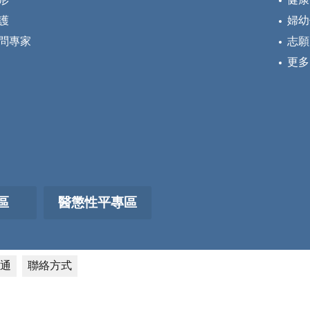
護
婦幼
問專家
志願
更多
區
醫懲性平專區
通
聯絡方式