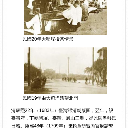
民國20年大稻埕撿茶情景
民國19年由大稻埕遠望北門
清康熙22年（1683年）臺灣歸清朝版圖；翌年，設
臺灣府，下轄諸羅、臺灣、鳳山三縣，從此閩粵移民
日增。康熙48年（1709年）陳賴章墾號向官府請墾