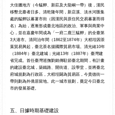
大佳臘地方（今艋舺、新莊及大龍峒一帶）後，漢民
移墾北臺者日多。清乾隆年間，新店溪、淡水河匯集
處的艋舺以蕃薯市街（因漢民與原住民交易蕃薯而得
名）為始，逐漸形成臺北地區的政治、軍事與商業中
心，並在嘉慶年間成為「一府二鹿三艋舺」的全臺第
3大港市。清同治年間（1862至1874年）大稻埕因茶
葉貿易興起，臺北茶名揚國際貿易市場。清光緒10年
（1884年）臺北建城；光緒13年（1887年）臺灣建
省完成。首任臺灣巡撫劉銘傳駐節臺北期間，有計畫
的建設臺北城，築鐵路、開街道、設學堂，並將臺北
府城規劃為行政區，大稻埕闢為貿易區，今貴德街一
帶則劃為外僑居留地。此一城市規劃，奠定今日臺北
市的發展基礎。
五、日據時期基礎建設