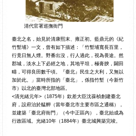
清代官署巡撫衙門
臺北之名，始見於清康熙末、雍正初。藍鼎元的《紀
竹塹埔》一文，曾有如下描述：「竹塹埔寬長百里，
行竟日無人煙。野番出沒，行人過此，視為畏途。然
郡城，淡水上下必經之地，其地平坦，極膏腴，闢田
疇，可得良田數千頃。『臺北』民生之大利，又無以
加於此。」當時所指的「臺北」，係指竹塹（今新竹
市）以北的臺灣北部地區。
<清光緒元年>（1875年）欽差大臣沈葆楨創建臺北
府，設府治於艋舺（當年臺北市主要市區之通稱），
並建築「臺北府衙門」（今中正區內），臺北始成為
行政區域。光緒10年（1884年）臺北城興築完竣。