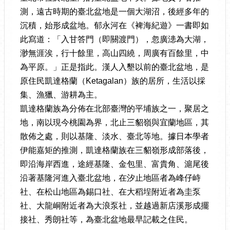
測，遠古時期的臺北盆地是一個大湖沼，後經多年的
沉積，始形成盆地。郁永河在《裨海紀遊》一書即如
此寫道：「入甘答門（即關渡門），忽廣漶為大湖，
渺無涯涘，行十餘里，高山四繞，周廣有百餘里，中
為平原。」正是指此。漢人入墾以前的臺北盆地，是
原住民凱達格蘭（Ketagalan）族的居所，生活以採
集、漁獵、游耕為主。
凱達格蘭族為分佈在北部臺灣的平埔族之一，聚居之
地，南以現今桃園為界，北止三貂嶺與宜蘭地區，其
散佈之處，則以基隆、淡水、臺北等地。據日本學者
伊能嘉矩的推測，凱達格蘭族在三貂嶺形成部落後，
即沿海岸西進，途經基隆、金包里、富貴角、滬尾後
沿著基隆河進入臺北盆地，在汐止地區者為峰仔峙
社、在松山地區為錫口社、在大稻埕附近者為圭泵
社、大龍峒附近者為大浪泵社，並越過新店溪形成擺
接社、秀朗社等，為臺北盆地最早記載之住民。