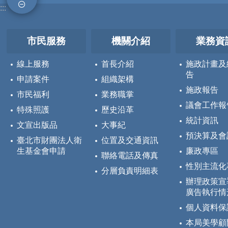
:::
市民服務
機關介紹
業務資
線上服務
首長介紹
施政計畫及
告
申請案件
組織架構
施政報告
市民福利
業務職掌
議會工作報
特殊照護
歷史沿革
統計資訊
文宣出版品
大事紀
預決算及會
臺北市財團法人衛
位置及交通資訊
生基金會申請
廉政專區
聯絡電話及傳真
性別主流化
分層負責明細表
辦理政策宣
廣告執行情
個人資料保
本局美學顧