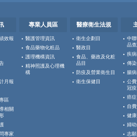
訊
專業人員區
醫療衛生法規
績效報
醫護管理資訊
衛生企劃目
中聯
品查
食品藥物化粧品
醫政目
疾病
護理機構資訊
食品、藥政及化粧
告
品目
傳染
精神照護及心理機
構
防疫及營業衛生目
腸病
計月報
衛生保健目
公費
冠疫
癌症
專區
自費
導相關
形
健康
護
婦幼
問專家
志願