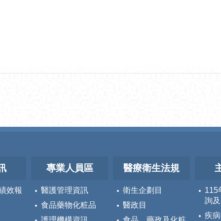
訊
專業人員區
醫療衛生法規
績效報
醫護管理資訊
衛生企劃目
11
詢及
食品藥物化粧品
醫政目
疾病
護理機構資訊
食品、藥政及化粧