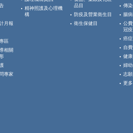
告
品目
傳染
精神照護及心理機
構
防疫及營業衛生目
腸病
計月報
衛生保健目
公費
冠疫
癌症
專區
自費
導相關
形
健康
護
婦幼
問專家
志願
更多