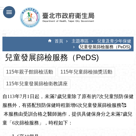
跳到主要內容區塊
:::
:::
首頁
主題專區
兒童及青少年保健
兒童發展篩檢服務（PeDS)
兒童發展篩檢服務（PeDS)
115年親子館篩檢活動
115年兒童篩檢抽獎活動
115年兒童發展篩檢衛教講座
自
113
年
7
月
1
日起，未滿
7
歲兒童除了原有的
7
次兒童預防保健
服務外，有搭配預防保健時程新增
6
次兒童發展篩檢服務
🥰
本服務由受訓合格之醫師施作，提供具健保身分之未滿7歲兒
童「6次篩檢服務」，時程如下：