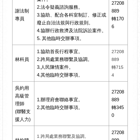
27208
2.法令疑義諮詢服務。
謝法制
889
3.協助、配合各科室制訂、修正或
專員
轉170
廢止自治法規與行政規則。
6
4.協辦行政救濟及法院訴訟案件。
5. 其他臨時交辦事項。
1.協助首長行程事宜。
27208
林科員
2.跨局處業務聯繫及協調。
889
3.人民陳情案件。
轉715
4.其他臨時交辦事項。
4
吳約用
27208
高級管
1.辦理府會聯絡事宜。
889
理師
2.其他臨時交辦事項。
轉345
(聯醫支
0
援人力)
27208
1.跨局處業務聯繫及協調。