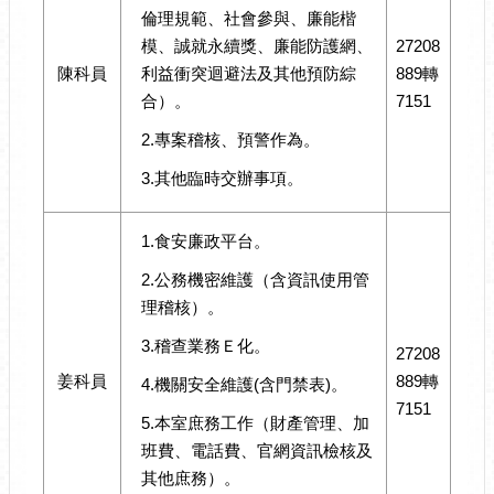
倫理規範、社會參與、廉能楷
模、誠就永續獎、廉能防護網、
27208
陳科員
利益衝突迴避法及其他預防綜
889轉
合）。
7151
2.專案稽核、預警作為。
3.其他臨時交辦事項。
1.食安廉政平台。
2.公務機密維護（含資訊使用管
理稽核）。
3.稽查業務Ｅ化。
27208
姜科員
889轉
4.機關安全維護(含門禁表)。
7151
5.本室庶務工作（財產管理、加
班費、電話費、官網資訊檢核及
其他庶務）。