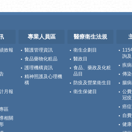
訊
專業人員區
醫療衛生法規
績效報
醫護管理資訊
衛生企劃目
11
詢及
食品藥物化粧品
醫政目
疾病
護理機構資訊
食品、藥政及化粧
告
品目
傳染
精神照護及心理機
構
防疫及營業衛生目
腸病
計月報
衛生保健目
公費
冠疫
癌症
專區
自費
導相關
形
健康