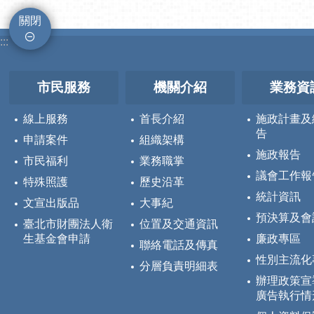
關閉
:::
市民服務
機關介紹
業務資
線上服務
首長介紹
施政計畫及
告
申請案件
組織架構
施政報告
市民福利
業務職掌
議會工作報
特殊照護
歷史沿革
統計資訊
文宣出版品
大事紀
預決算及會
臺北市財團法人衛
位置及交通資訊
生基金會申請
廉政專區
聯絡電話及傳真
性別主流化
分層負責明細表
辦理政策宣
廣告執行情