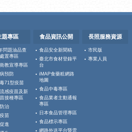
主題專區
食品資訊公開
長照服務資源
5年問題油品查
食品安全新聞稿
市民版
處置專區
臺北市食材登錄平
專業人員
衛教宣導專區
台
病預防
iMAP食藥粧網路
地圖
毒71型疫苗
食品中毒專區
流感疫苗及新
苗接種專區
食品業者主動通報
專區
防治
日本食品管理專區
疫苗
食品標示專區
促進
網路外送平台暨雲