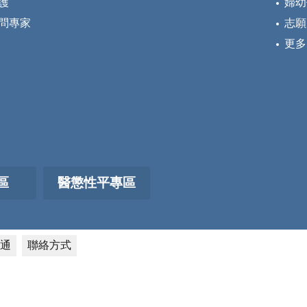
護
婦幼
問專家
志願
更多
區
醫懲性平專區
通
聯絡方式