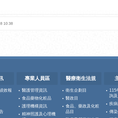
8 10:38
訊
專業人員區
醫療衛生法規
績效報
醫護管理資訊
衛生企劃目
11
詢及
食品藥物化粧品
醫政目
疾病
護理機構資訊
食品、藥政及化粧
告
品目
傳染
精神照護及心理機