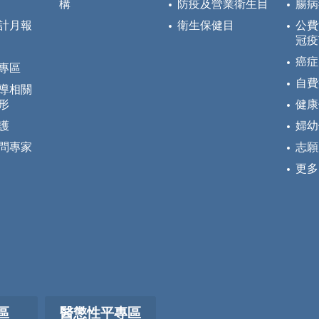
構
防疫及營業衛生目
腸病
計月報
衛生保健目
公費
冠疫
癌症
專區
自費
導相關
形
健康
護
婦幼
問專家
志願
更多
區
醫懲性平專區