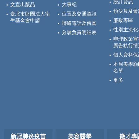
統計資訊
文宣出版品
大事紀
預決算及會
臺北市財團法人衛
位置及交通資訊
生基金會申請
廉政專區
聯絡電話及傳真
性別主流化
分層負責明細表
辦理政策宣
廣告執行情
個人資料保
本局美學顧
名單
更多
新冠肺炎疫苗
美容醫學
徵才專