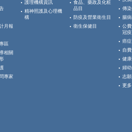
護理機構資訊
食品、藥政及化粧
告
品目
傳染
精神照護及心理機
構
防疫及營業衛生目
腸病
計月報
衛生保健目
公費
冠疫
癌症
專區
自費
導相關
形
健康
護
婦幼
問專家
志願
更多