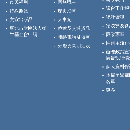
市民福利
業務職掌
議會工作報
特殊照護
歷史沿革
統計資訊
文宣出版品
大事紀
預決算及會
臺北市財團法人衛
位置及交通資訊
生基金會申請
廉政專區
聯絡電話及傳真
性別主流化
分層負責明細表
辦理政策宣
廣告執行情
個人資料保
本局美學顧
名單
更多