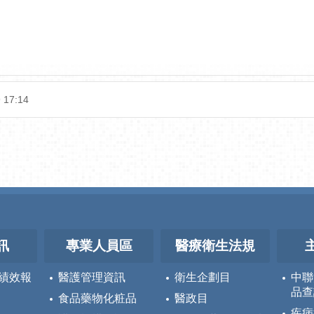
 17:14
訊
專業人員區
醫療衛生法規
績效報
醫護管理資訊
衛生企劃目
中聯
品查
食品藥物化粧品
醫政目
疾病