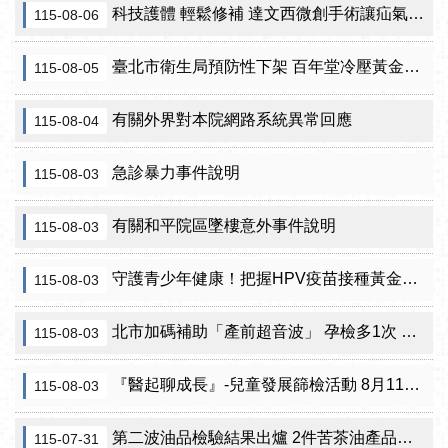
科技護體 輕鬆修補 達文西微創手術讓疝氣治療更精準
115-08-06
臺北市衛生局預防性下架 百年堂冷壓黃金苦茶油產品
115-08-05
有關外界對本院網路系統異常回應
115-08-04
急診暴力事件說明
115-08-03
有關和平院區墜樓意外事件說明
115-08-03
守護青少年健康！把握HPV疫苗接種黃金期 臺北市提供校園設站及98家合約院所接種服務
115-08-03
北市加碼補助「產前超音波」 孕檢多1次 準媽咪「超」安心！
115-08-03
『醫起聊成長』-兒童發展篩檢活動 8月11日北投區健康服務中心邀請家長做孩子最神氣的守護者！
115-08-03
第二波油品檢驗結果出爐 2件苦茶油產品苯駢芘超標 前已要求預防性下架
115-07-31