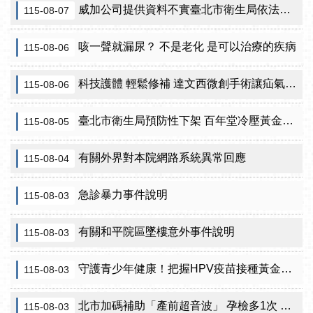
威加公司提供資料不實臺北市衛生局依法重罰300萬元 續查苦茶油及原料下游
115-08-07
咳一聲就漏尿？ 不是老化 是可以治療的疾病
115-08-06
科技護體 輕鬆修補 達文西微創手術讓疝氣治療更精準
115-08-06
臺北市衛生局預防性下架 百年堂冷壓黃金苦茶油產品
115-08-05
有關外界對本院網路系統異常回應
115-08-04
急診暴力事件說明
115-08-03
有關和平院區墜樓意外事件說明
115-08-03
守護青少年健康！把握HPV疫苗接種黃金期 臺北市提供校園設站及98家合約院所接種服務
115-08-03
北市加碼補助「產前超音波」 孕檢多1次 準媽咪「超」安心！
115-08-03