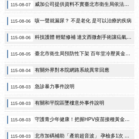
威加公司提供資料不實臺北市衛生局依法重罰300萬元 續查苦茶油及原料下游
115-08-07
咳一聲就漏尿？ 不是老化 是可以治療的疾病
115-08-06
科技護體 輕鬆修補 達文西微創手術讓疝氣治療更精準
115-08-06
臺北市衛生局預防性下架 百年堂冷壓黃金苦茶油產品
115-08-05
有關外界對本院網路系統異常回應
115-08-04
急診暴力事件說明
115-08-03
有關和平院區墜樓意外事件說明
115-08-03
守護青少年健康！把握HPV疫苗接種黃金期 臺北市提供校園設站及98家合約院所接種服務
115-08-03
北市加碼補助「產前超音波」 孕檢多1次 準媽咪「超」安心！
115-08-03