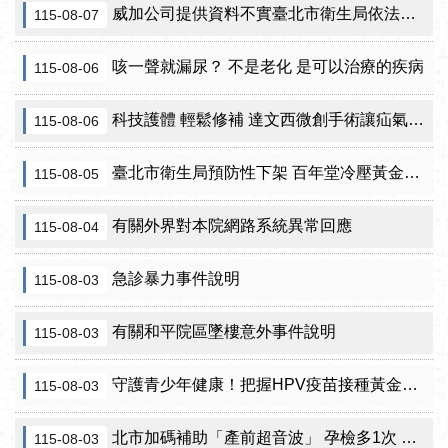
威加公司提供資料不實臺北市衛生局依法重罰300萬元 續查苦茶油及原料下游
115-08-07
咳一聲就漏尿？ 不是老化 是可以治療的疾病
115-08-06
科技護體 輕鬆修補 達文西微創手術讓疝氣治療更精準
115-08-06
臺北市衛生局預防性下架 百年堂冷壓黃金苦茶油產品
115-08-05
有關外界對本院網路系統異常回應
115-08-04
急診暴力事件說明
115-08-03
有關和平院區墜樓意外事件說明
115-08-03
守護青少年健康！把握HPV疫苗接種黃金期 臺北市提供校園設站及98家合約院所接種服務
115-08-03
北市加碼補助「產前超音波」 孕檢多1次 準媽咪「超」安心！
115-08-03