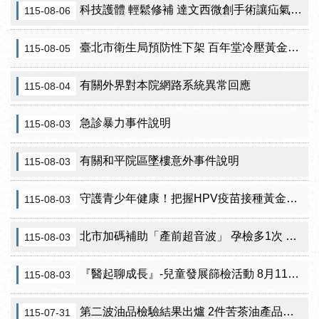
科技護體 輕鬆修補 達文西微創手術讓疝氣治療更精準
115-08-06
臺北市衛生局預防性下架 百年堂冷壓黃金苦茶油產品
115-08-05
有關外界對本院網路系統異常回應
115-08-04
急診暴力事件說明
115-08-03
有關和平院區墜樓意外事件說明
115-08-03
守護青少年健康！把握HPV疫苗接種黃金期 臺北市提供校園設站及98家合約院所接種服務
115-08-03
北市加碼補助「產前超音波」 孕檢多1次 準媽咪「超」安心！
115-08-03
『醫起聊成長』-兒童發展篩檢活動 8月11日北投區健康服務中心邀請家長做孩子最神氣的守護者！
115-08-03
第二波油品檢驗結果出爐 2件苦茶油產品苯駢芘超標 前已要求預防性下架
115-07-31