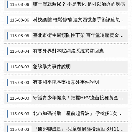
咳一聲就漏尿？ 不是老化 是可以治療的疾病
115-08-06
科技護體 輕鬆修補 達文西微創手術讓疝氣治療更精準
115-08-06
臺北市衛生局預防性下架 百年堂冷壓黃金苦茶油產品
115-08-05
有關外界對本院網路系統異常回應
115-08-04
急診暴力事件說明
115-08-03
有關和平院區墜樓意外事件說明
115-08-03
守護青少年健康！把握HPV疫苗接種黃金期 臺北市提供校園設站及98家合約院所接種服務
115-08-03
北市加碼補助「產前超音波」 孕檢多1次 準媽咪「超」安心！
115-08-03
『醫起聊成長』-兒童發展篩檢活動 8月11日北投區健康服務中心邀請家長做孩子最神氣的守護者！
115-08-03