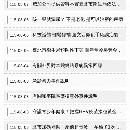
威加公司提供資料不實臺北市衛生局依法重罰300萬元 續查苦茶油及原料下游
115-08-07
咳一聲就漏尿？ 不是老化 是可以治療的疾病
115-08-06
科技護體 輕鬆修補 達文西微創手術讓疝氣治療更精準
115-08-06
臺北市衛生局預防性下架 百年堂冷壓黃金苦茶油產品
115-08-05
有關外界對本院網路系統異常回應
115-08-04
急診暴力事件說明
115-08-03
有關和平院區墜樓意外事件說明
115-08-03
守護青少年健康！把握HPV疫苗接種黃金期 臺北市提供校園設站及98家合約院所接種服務
115-08-03
北市加碼補助「產前超音波」 孕檢多1次 準媽咪「超」安心！
115-08-03