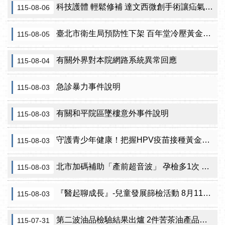
科技護體 輕鬆修補 達文西微創手術讓疝氣治療更精準
115-08-06
臺北市衛生局預防性下架 百年堂冷壓黃金苦茶油產品
115-08-05
有關外界對本院網路系統異常回應
115-08-04
急診暴力事件說明
115-08-03
有關和平院區墜樓意外事件說明
115-08-03
守護青少年健康！把握HPV疫苗接種黃金期 臺北市提供校園設站及98家合約院所接種服務
115-08-03
北市加碼補助「產前超音波」 孕檢多1次 準媽咪「超」安心！
115-08-03
『醫起聊成長』-兒童發展篩檢活動 8月11日北投區健康服務中心邀請家長做孩子最神氣的守護者！
115-08-03
第二波油品檢驗結果出爐 2件苦茶油產品苯駢芘超標 前已要求預防性下架
115-07-31