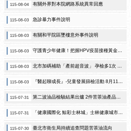
有關外界對本院網路系統異常回應
115-08-04
急診暴力事件說明
115-08-03
有關和平院區墜樓意外事件說明
115-08-03
守護青少年健康！把握HPV疫苗接種黃金期 臺北市提供校園設站及98家合約院所接種服務
115-08-03
北市加碼補助「產前超音波」 孕檢多1次 準媽咪「超」安心！
115-08-03
『醫起聊成長』-兒童發展篩檢活動 8月11日北投區健康服務中心邀請家長做孩子最神氣的守護者！
115-08-03
第二波油品檢驗結果出爐 2件苦茶油產品苯駢芘超標 前已要求預防性下架
115-07-31
「健康國際化 鯨彩士林城」士林健康城市20週年 榮耀傳承接軌國際
115-07-31
臺北市衛生局持續追查問題苦茶油流向
115-07-30