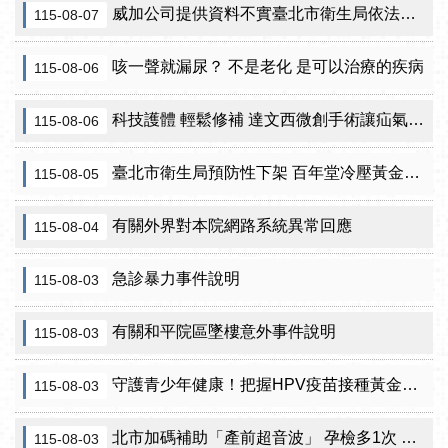
威加公司提供資料不實臺北市衛生局依法重罰300萬元 續查苦茶油及原料下游
115-08-07
咳一聲就漏尿？ 不是老化 是可以治療的疾病
115-08-06
科技護體 輕鬆修補 達文西微創手術讓疝氣治療更精準
115-08-06
臺北市衛生局預防性下架 百年堂冷壓黃金苦茶油產品
115-08-05
有關外界對本院網路系統異常回應
115-08-04
急診暴力事件說明
115-08-03
有關和平院區墜樓意外事件說明
115-08-03
守護青少年健康！把握HPV疫苗接種黃金期 臺北市提供校園設站及98家合約院所接種服務
115-08-03
北市加碼補助「產前超音波」 孕檢多1次 準媽咪「超」安心！
115-08-03