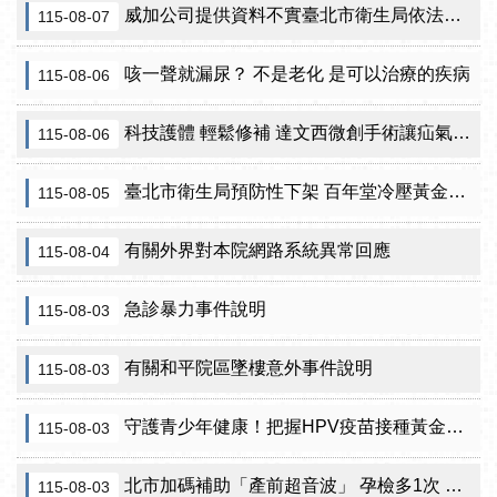
威加公司提供資料不實臺北市衛生局依法重罰300萬元 續查苦茶油及原料下游
115-08-07
咳一聲就漏尿？ 不是老化 是可以治療的疾病
115-08-06
科技護體 輕鬆修補 達文西微創手術讓疝氣治療更精準
115-08-06
臺北市衛生局預防性下架 百年堂冷壓黃金苦茶油產品
115-08-05
有關外界對本院網路系統異常回應
115-08-04
急診暴力事件說明
115-08-03
有關和平院區墜樓意外事件說明
115-08-03
守護青少年健康！把握HPV疫苗接種黃金期 臺北市提供校園設站及98家合約院所接種服務
115-08-03
北市加碼補助「產前超音波」 孕檢多1次 準媽咪「超」安心！
115-08-03