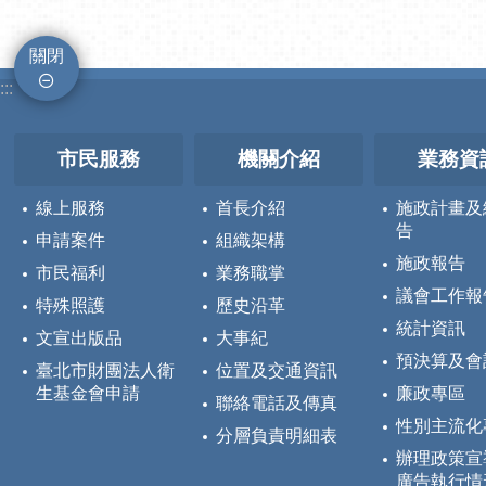
關閉
:::
市民服務
機關介紹
業務資
線上服務
首長介紹
施政計畫及
告
申請案件
組織架構
施政報告
市民福利
業務職掌
議會工作報
特殊照護
歷史沿革
統計資訊
文宣出版品
大事紀
預決算及會
臺北市財團法人衛
位置及交通資訊
生基金會申請
廉政專區
聯絡電話及傳真
性別主流化
分層負責明細表
辦理政策宣
廣告執行情