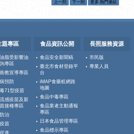
上一則
下一則
更多 熱門連結
主題專區
食品資訊公開
長照服務資源
油脂受影響油
食品安全新聞稿
市民版
詢專區
臺北市食材登錄平
專業人員
衛教宣導專區
台
病預防
iMAP食藥粧網路
地圖
毒71型疫苗
食品中毒專區
流感疫苗及新
苗接種專區
食品業者主動通報
專區
防治
日本食品管理專區
疫苗
食品標示專區
促進