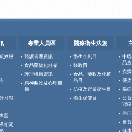
訊
專業人員區
醫療衛生法規
績效報
醫護管理資訊
衛生企劃目
中聯
品查
食品藥物化粧品
醫政目
疾病
護理機構資訊
食品、藥政及化粧
告
品目
傳染
精神照護及心理機
構
防疫及營業衛生目
腸病
計月報
衛生保健目
公費
冠疫
癌症
專區
自費
導相關
形
健康