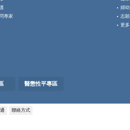
護
婦幼
問專家
志願
更多
區
醫懲性平專區
通
聯絡方式