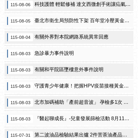
科技護體 輕鬆修補 達文西微創手術讓疝氣治療更精準
115-08-06
臺北市衛生局預防性下架 百年堂冷壓黃金苦茶油產品
115-08-05
有關外界對本院網路系統異常回應
115-08-04
急診暴力事件說明
115-08-03
有關和平院區墜樓意外事件說明
115-08-03
守護青少年健康！把握HPV疫苗接種黃金期 臺北市提供校園設站及98家合約院所接種服務
115-08-03
北市加碼補助「產前超音波」 孕檢多1次 準媽咪「超」安心！
115-08-03
『醫起聊成長』-兒童發展篩檢活動 8月11日北投區健康服務中心邀請家長做孩子最神氣的守護者！
115-08-03
第二波油品檢驗結果出爐 2件苦茶油產品苯駢芘超標 前已要求預防性下架
115-07-31