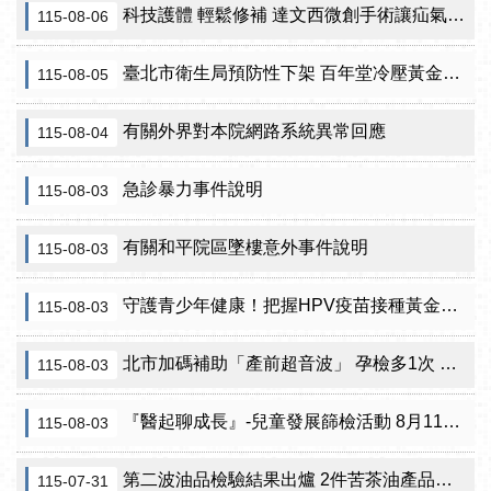
科技護體 輕鬆修補 達文西微創手術讓疝氣治療更精準
115-08-06
臺北市衛生局預防性下架 百年堂冷壓黃金苦茶油產品
115-08-05
有關外界對本院網路系統異常回應
115-08-04
急診暴力事件說明
115-08-03
有關和平院區墜樓意外事件說明
115-08-03
守護青少年健康！把握HPV疫苗接種黃金期 臺北市提供校園設站及98家合約院所接種服務
115-08-03
北市加碼補助「產前超音波」 孕檢多1次 準媽咪「超」安心！
115-08-03
『醫起聊成長』-兒童發展篩檢活動 8月11日北投區健康服務中心邀請家長做孩子最神氣的守護者！
115-08-03
第二波油品檢驗結果出爐 2件苦茶油產品苯駢芘超標 前已要求預防性下架
115-07-31