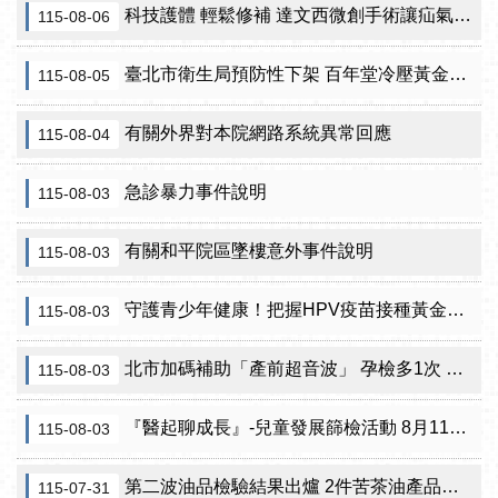
科技護體 輕鬆修補 達文西微創手術讓疝氣治療更精準
115-08-06
臺北市衛生局預防性下架 百年堂冷壓黃金苦茶油產品
115-08-05
有關外界對本院網路系統異常回應
115-08-04
急診暴力事件說明
115-08-03
有關和平院區墜樓意外事件說明
115-08-03
守護青少年健康！把握HPV疫苗接種黃金期 臺北市提供校園設站及98家合約院所接種服務
115-08-03
北市加碼補助「產前超音波」 孕檢多1次 準媽咪「超」安心！
115-08-03
『醫起聊成長』-兒童發展篩檢活動 8月11日北投區健康服務中心邀請家長做孩子最神氣的守護者！
115-08-03
第二波油品檢驗結果出爐 2件苦茶油產品苯駢芘超標 前已要求預防性下架
115-07-31