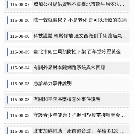
威加公司提供資料不實臺北市衛生局依法重罰300萬元 續查苦茶油及原料下游
115-08-07
咳一聲就漏尿？ 不是老化 是可以治療的疾病
115-08-06
科技護體 輕鬆修補 達文西微創手術讓疝氣治療更精準
115-08-06
臺北市衛生局預防性下架 百年堂冷壓黃金苦茶油產品
115-08-05
有關外界對本院網路系統異常回應
115-08-04
急診暴力事件說明
115-08-03
有關和平院區墜樓意外事件說明
115-08-03
守護青少年健康！把握HPV疫苗接種黃金期 臺北市提供校園設站及98家合約院所接種服務
115-08-03
北市加碼補助「產前超音波」 孕檢多1次 準媽咪「超」安心！
115-08-03