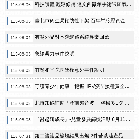
科技護體 輕鬆修補 達文西微創手術讓疝氣治療更精準
115-08-06
臺北市衛生局預防性下架 百年堂冷壓黃金苦茶油產品
115-08-05
有關外界對本院網路系統異常回應
115-08-04
急診暴力事件說明
115-08-03
有關和平院區墜樓意外事件說明
115-08-03
守護青少年健康！把握HPV疫苗接種黃金期 臺北市提供校園設站及98家合約院所接種服務
115-08-03
北市加碼補助「產前超音波」 孕檢多1次 準媽咪「超」安心！
115-08-03
『醫起聊成長』-兒童發展篩檢活動 8月11日北投區健康服務中心邀請家長做孩子最神氣的守護者！
115-08-03
第二波油品檢驗結果出爐 2件苦茶油產品苯駢芘超標 前已要求預防性下架
115-07-31