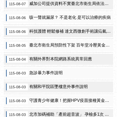
威加公司提供資料不實臺北市衛生局依法重罰300萬元 續查苦茶油及原料下游
115-08-07
咳一聲就漏尿？ 不是老化 是可以治療的疾病
115-08-06
科技護體 輕鬆修補 達文西微創手術讓疝氣治療更精準
115-08-06
臺北市衛生局預防性下架 百年堂冷壓黃金苦茶油產品
115-08-05
有關外界對本院網路系統異常回應
115-08-04
急診暴力事件說明
115-08-03
有關和平院區墜樓意外事件說明
115-08-03
守護青少年健康！把握HPV疫苗接種黃金期 臺北市提供校園設站及98家合約院所接種服務
115-08-03
北市加碼補助「產前超音波」 孕檢多1次 準媽咪「超」安心！
115-08-03