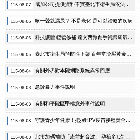
威加公司提供資料不實臺北市衛生局依法重罰300萬元 續查苦茶油及原料下游
115-08-07
咳一聲就漏尿？ 不是老化 是可以治療的疾病
115-08-06
科技護體 輕鬆修補 達文西微創手術讓疝氣治療更精準
115-08-06
臺北市衛生局預防性下架 百年堂冷壓黃金苦茶油產品
115-08-05
有關外界對本院網路系統異常回應
115-08-04
急診暴力事件說明
115-08-03
有關和平院區墜樓意外事件說明
115-08-03
守護青少年健康！把握HPV疫苗接種黃金期 臺北市提供校園設站及98家合約院所接種服務
115-08-03
北市加碼補助「產前超音波」 孕檢多1次 準媽咪「超」安心！
115-08-03