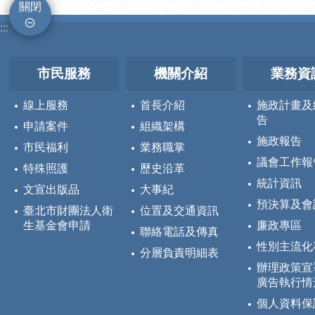
關閉
:::
市民服務
機關介紹
業務資
線上服務
首長介紹
施政計畫及
告
申請案件
組織架構
施政報告
市民福利
業務職掌
議會工作報
特殊照護
歷史沿革
統計資訊
文宣出版品
大事紀
預決算及會
臺北市財團法人衛
位置及交通資訊
生基金會申請
廉政專區
聯絡電話及傳真
性別主流化
分層負責明細表
辦理政策宣
廣告執行情
個人資料保