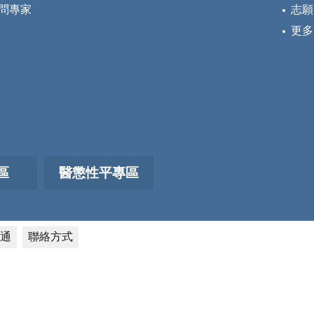
問專家
志願
更多
區
醫懲性平專區
通
聯絡方式