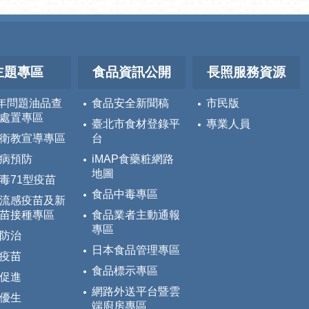
主題專區
食品資訊公開
長照服務資源
5年問題油品查
食品安全新聞稿
市民版
處置專區
臺北市食材登錄平
專業人員
衛教宣導專區
台
病預防
iMAP食藥粧網路
地圖
毒71型疫苗
食品中毒專區
流感疫苗及新
苗接種專區
食品業者主動通報
專區
防治
日本食品管理專區
疫苗
食品標示專區
促進
網路外送平台暨雲
優生
端廚房專區