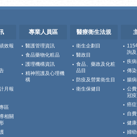
訊
專業人員區
醫療衛生法規
績效報
醫護管理資訊
衛生企劃目
11
詢及
食品藥物化粧品
醫政目
疾病
護理機構資訊
食品、藥政及化粧
告
品目
傳染
精神照護及心理機
構
防疫及營業衛生目
腸病
計月報
衛生保健目
公費
冠疫
癌症
專區
自費
導相關
形
健康
護
婦幼