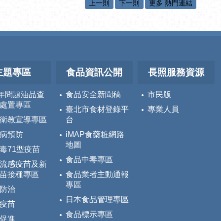
上一則
下一則
更多 熱門連結
主題專區
食品資訊公開
長照服務資源
5年問題油品查
食品安全新聞稿
市民版
處置專區
臺北市食材登錄平
專業人員
衛教宣導專區
台
病預防
iMAP食藥粧網路
地圖
毒71型疫苗
食品中毒專區
流感疫苗及新
苗接種專區
食品業者主動通報
專區
防治
日本食品管理專區
疫苗
食品標示專區
促進