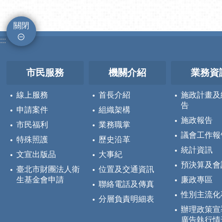
關閉
:::
市民服務
機關介紹
業務資
線上服務
首長介紹
施政計畫及
告
申請案件
組織架構
施政報告
市民福利
業務職掌
議會工作報
特殊照護
歷史沿革
統計資訊
文宣出版品
大事紀
預決算及會
臺北市財團法人衛
位置及交通資訊
生基金會申請
廉政專區
聯絡電話及傳真
性別主流化
分層負責明細表
辦理政策宣
廣告執行情