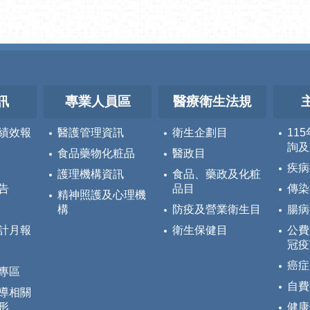
訊
專業人員區
醫療衛生法規
績效報
醫護管理資訊
衛生企劃目
11
詢及
食品藥物化粧品
醫政目
疾病
護理機構資訊
食品、藥政及化粧
告
品目
傳染
精神照護及心理機
構
防疫及營業衛生目
腸病
計月報
衛生保健目
公費
冠疫
癌症
專區
自費
導相關
形
健康