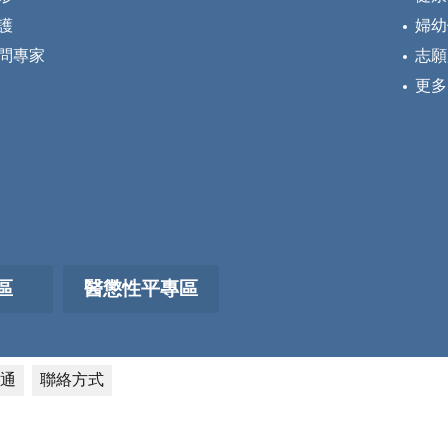
護
婦幼
問專家
志願
更多
區
醫懲性平專區
通
聯絡方式