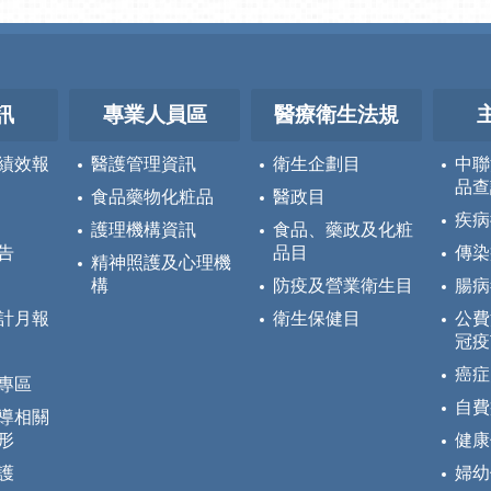
訊
專業人員區
醫療衛生法規
績效報
醫護管理資訊
衛生企劃目
中聯
品查
食品藥物化粧品
醫政目
疾病
護理機構資訊
食品、藥政及化粧
告
品目
傳染
精神照護及心理機
構
防疫及營業衛生目
腸病
計月報
衛生保健目
公費
冠疫
癌症
專區
自費
導相關
形
健康
護
婦幼