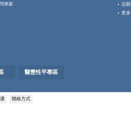
問專家
志願
更多
區
醫懲性平專區
通
聯絡方式