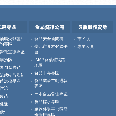
主題專區
食品資訊公開
長照服務資源
油脂受影響油
食品安全新聞稿
市民版
詢專區
臺北市食材登錄平
專業人員
衛教宣導專區
台
病預防
iMAP食藥粧網路
地圖
毒71型疫苗
食品中毒專區
流感疫苗及新
苗接種專區
食品業者主動通報
專區
防治
日本食品管理專區
疫苗
食品標示專區
促進
網路外送平台暨雲
優生
端廚房專區