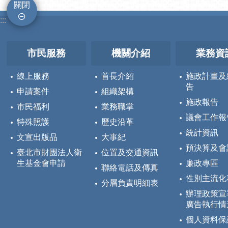
關閉
:::
市民服務
機關介紹
業務資
線上服務
首長介紹
施政計畫及
告
申請案件
組織架構
施政報告
市民福利
業務職掌
議會工作報
特殊照護
歷史沿革
統計資訊
文宣出版品
大事紀
預決算及會
臺北市財團法人衛
位置及交通資訊
生基金會申請
廉政專區
聯絡電話及傳真
性別主流化
分層負責明細表
辦理政策宣
廣告執行情
個人資料保