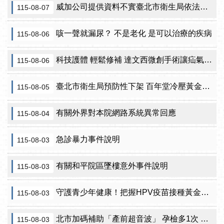
威加公司提供資料不實臺北市衛生局依法重罰300萬元 續查苦茶油及原料下游
115-08-07
咳一聲就漏尿？ 不是老化 是可以治療的疾病
115-08-06
科技護體 輕鬆修補 達文西微創手術讓疝氣治療更精準
115-08-06
臺北市衛生局預防性下架 百年堂冷壓黃金苦茶油產品
115-08-05
有關外界對本院網路系統異常回應
115-08-04
急診暴力事件說明
115-08-03
有關和平院區墜樓意外事件說明
115-08-03
守護青少年健康！把握HPV疫苗接種黃金期 臺北市提供校園設站及98家合約院所接種服務
115-08-03
北市加碼補助「產前超音波」 孕檢多1次 準媽咪「超」安心！
115-08-03