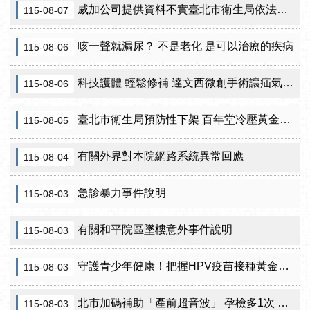
威加公司提供資料不實臺北市衛生局依法重罰300萬元 續查苦茶油及原料下游
115-08-07
咳一聲就漏尿？ 不是老化 是可以治療的疾病
115-08-06
科技護體 輕鬆修補 達文西微創手術讓疝氣治療更精準
115-08-06
臺北市衛生局預防性下架 百年堂冷壓黃金苦茶油產品
115-08-05
有關外界對本院網路系統異常回應
115-08-04
急診暴力事件說明
115-08-03
有關和平院區墜樓意外事件說明
115-08-03
守護青少年健康！把握HPV疫苗接種黃金期 臺北市提供校園設站及98家合約院所接種服務
115-08-03
北市加碼補助「產前超音波」 孕檢多1次 準媽咪「超」安心！
115-08-03