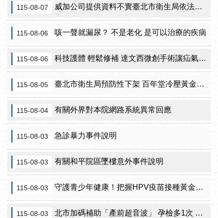
威加公司提供資料不實臺北市衛生局依法重罰300萬元 續查苦茶油及原料下游
115-08-07
咳一聲就漏尿？ 不是老化 是可以治療的疾病
115-08-06
科技護體 輕鬆修補 達文西微創手術讓疝氣治療更精準
115-08-06
臺北市衛生局預防性下架 百年堂冷壓黃金苦茶油產品
115-08-05
有關外界對本院網路系統異常回應
115-08-04
急診暴力事件說明
115-08-03
有關和平院區墜樓意外事件說明
115-08-03
守護青少年健康！把握HPV疫苗接種黃金期 臺北市提供校園設站及98家合約院所接種服務
115-08-03
北市加碼補助「產前超音波」 孕檢多1次 準媽咪「超」安心！
115-08-03